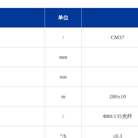
单位
/
CM37
mm
nm
m
280±10
/
Φ80/135光纤
°/h
≤0.3