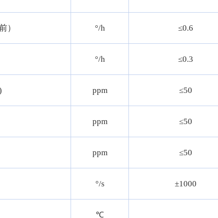
前）
°/h
≤0.6
°/h
≤0.3
)
ppm
≤50
ppm
≤50
ppm
≤50
°/s
±1000
℃