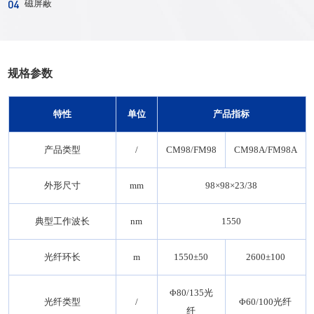
04
磁屏蔽
规格参数
特性
单位
产品指标
产品类型
/
CM98/FM98
CM98A/FM98A
外形尺寸
mm
98×98×23/38
典型工作波长
nm
1550
光纤环长
m
1550±50
2600±100
Φ80/135光
光纤类型
/
Φ60/100光纤
纤